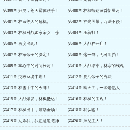
第399章 姬灵，苍天霸体联手！
第400章 林枫抵达黄昏新星河！
第401章 林宗等人的危机。
第402章 神光照耀，万法不侵！
第403章 林枫对战姬家帝女、苍天霸体！
第404章 压着打！
第405章 再度出现！
第406章 大战在开启！
第407章 林家帝子的决定！
第408章 这一剑，无可阻挡！
第409章 掌心中的时间长河！
第410章 大战结束，林宗的残魂
第411章 突破圣境中期！
第412章 复活帝子的办法
第413章 林雪手中的令牌！
第414章 幽天关，一些老熟人
第415章 大战爆发，林枫抵达！
第416章 林枫的围观！
第417章 林枫出手，震动全场！
第418章 我认输！
第419章 别杀我，我愿意追随神子！
第420章 拜见主人！