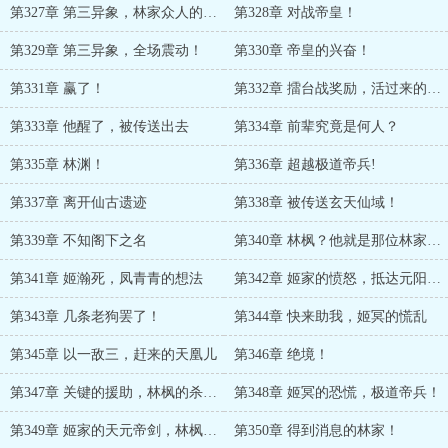
第327章 第三异象，林家众人的震惊。
第328章 对战帝皇！
第329章 第三异象，全场震动！
第330章 帝皇的兴奋！
第331章 赢了！
第332章 擂台战奖励，活过来的虚影。
第333章 他醒了，被传送出去
第334章 前辈究竟是何人？
第335章 林渊！
第336章 超越极道帝兵!
第337章 离开仙古遗迹
第338章 被传送玄天仙域！
第339章 不知阁下之名
第340章 林枫？他就是那位林家神子！
第341章 姬瀚死，凤青青的想法
第342章 姬家的愤怒，抵达元阳城！
第343章 几条老狗罢了！
第344章 快来助我，姬冥的慌乱
第345章 以一敌三，赶来的天凰儿
第346章 绝境！
第347章 关键的援助，林枫的杀机！
第348章 姬冥的恐慌，极道帝兵！
第349章 姬家的天元帝剑，林枫的残破剑刃。
第350章 得到消息的林家！