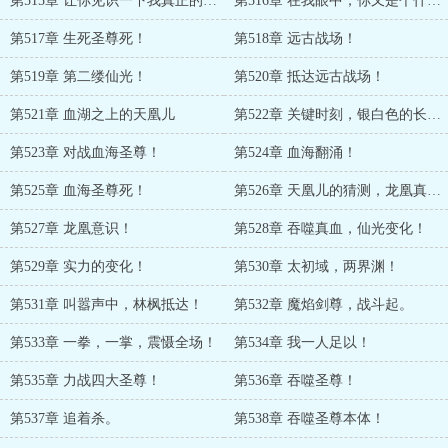
第515章 让你见识一下我真正的实力！
第516章 在我眼中，你又是个什么东西！
第517章 生死圣尊死！
第518章 远古战场！
第519章 第二缕仙光！
第520章 抵达远古战场！
第521章 血湖之上的天凰儿
第522章 关键时刻，银白色的长河！
第523章 对战血海圣尊！
第524章 血海翻涌！
第525章 血海圣尊死！
第526章 天凰儿的猜测，龙凰真血！
第527章 龙凰意识！
第528章 吞噬真血，仙光变化！
第529章 实力的变化！
第530章 太初域，两界渊！
第531章 叫嚣声中，林枫抵达！
第532章 魔焰剑尊，战斗起。
第533章 一拳，一掌，震慑全场！
第534章 我一人足以！
第535章 力战四大圣尊！
第536章 吞噬圣尊！
第537章 追着杀。
第538章 吞噬圣尊本体！