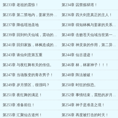
第233章 老祖的震惊！
第234章 囚禁炼狱塔！
第235章 第二禁地内，姜家另外的老古董！
第236章 四大剑意真正的主人！
第237章 降临瑶池圣地
第238章 得知林枫与姜家的关系，叶妙婧二人的震惊
第239章 回到钧天仙域，震动的摇光圣地
第240章 击败苍天仙域当世第一妖孽，摇光圣地震动！
第241章 回归家族，林枫造成的轰动！
第242章 神灵泉的作用，第二异象震动四方！
第243章 诛仙剑意第五重
第244章 仙古遗迹！
第245章 与夜红舞有关的传信。
第246章 林，林家神子！！！
第247章 当场叛变的青衣男子！
第248章 阵法被破！
第249章 岁月禁区，很强吗？
第250章 时狂的惊恐。
第251章 夜红舞的满足！
第252章 事情结束，震怒的岁月禁区
第253章 准备前往！
第254章 神子是准圣之境！
第255章 汇聚仙古道州！
第256章 再度被打击的时天！