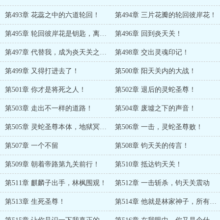
第493章 花蕊之中的六道轮回！
第494章 三片花瓣的轮回彼岸花！
第495章 轮回彼岸花是钥匙，离开冥河
第496章 回到炎天关！
第497章 代替我，成为炎天关之主！
第498章 交出灵魂印记！
第499章 又得打进去了！
第500章 阳天关内的大战！
第501章 你才是将死之人！
第502章 退后的灵蛇圣尊！
第503章 走出不一样的道路！
第504章 废墟之下的声音！
第505章 灵蛇圣尊本体，地狱冥蛇！
第506章 一击，灵蛇圣尊败！
第507章 一个不留
第508章 钧天关的传言！
第509章 朝着帝路第九关前行！
第510章 抵达钧天关！
第511章 麒麟子出手，林枫围观！
第512章 一击斩杀，钧天关震动
第513章 生死圣尊！
第514章 他就是林家神子，所有古老者愤怒了！