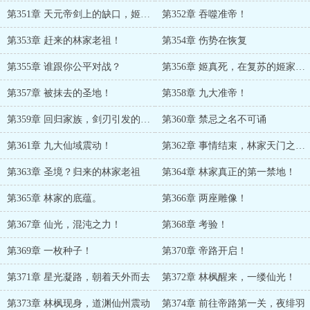
第351章 天元帝剑上的缺口，姬冥死！
第352章 吞噬准帝！
第353章 赶来的林家老祖！
第354章 伤势在恢复
第355章 谁跟你公平对战？
第356章 姬真死，在复苏的姬家老古董
第357章 被抹去的圣地！
第358章 九大准帝！
第359章 回归家族，剑刃引发的林家震动！
第360章 禁忌之名不可诵
第361章 九大仙域震动！
第362章 事情结束，林家天门之下！
第363章 圣境？归来的林家老祖
第364章 林家真正的第一禁地！
第365章 林家的底蕴。
第366章 两座雕像！
第367章 仙光，混沌之力！
第368章 考验！
第369章 一枚种子！
第370章 帝路开启！
第371章 星光凝路，朝着天外而去
第372章 林枫醒来，一缕仙光！
第373章 林枫现身，道渊仙州震动
第374章 前往帝路第一关，夜绯羽