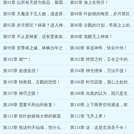
第91章 以所有天骄为祭品，紫霜华的震惊！
第92章 海上生明月！
第93章 天魔圣子五人败，遗迹屏障终消散！
第94章 叶妙婧的悔意，岁月禁区之人降临！
第95章 岁月禁区？林家？进入神殿！
第96章 古戮的计划，帝座之上的眼眸！
第97章 不止是林家，还有姜家血脉！！！
第98章 觉醒无上神体！
第99章 至尊体之威，林枫当年之事！
第100章 恭送神帝，快去中州！
第101章 都**！
第102章 绝望之时，玉令之中的声音！
第103章 血债血偿！
第104章 神光绕体，万法不侵！
第105章 快救我，古戮的恐慌！
第106章 时空囚笼，眉心之处的金色神光！
第107章 神罚之眼！
第108章 你真的以为，我只是玄清圣子？
第109章 需要不死仙药恢复！
第110章 上下两界空间通道，前往苍天仙域的叶妙婧！
第111章 给叶妙婧画大饼的紫霜华！
第112章 飞升上界！
第113章 抵达钧天仙域，凭什么他不用？
第114章 这，这是玄清圣子令！