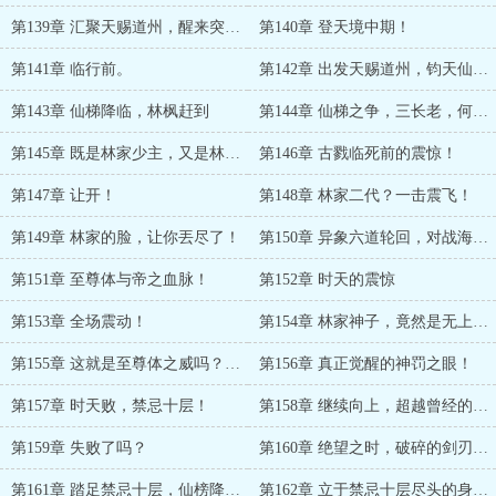
第139章 汇聚天赐道州，醒来突破的林枫！
第140章 登天境中期！
第141章 临行前。
第142章 出发天赐道州，钧天仙域顶级天骄汇聚
第143章 仙梯降临，林枫赶到
第144章 仙梯之争，三长老，何故叹气？
第145章 既是林家少主，又是林家神子！
第146章 古戮临死前的震惊！
第147章 让开！
第148章 林家二代？一击震飞！
第149章 林家的脸，让你丟尽了！
第150章 异象六道轮回，对战海上升明月
第151章 至尊体与帝之血脉！
第152章 时天的震惊
第153章 全场震动！
第154章 林家神子，竟然是无上神体！
第155章 这就是至尊体之威吗？我不甘心！
第156章 真正觉醒的神罚之眼！
第157章 时天败，禁忌十层！
第158章 继续向上，超越曾经的那些仙榜之首
第159章 失败了吗？
第160章 绝望之时，破碎的剑刃碎片！
第161章 踏足禁忌十层，仙榜降临！
第162章 立于禁忌十层尽头的身影，九大仙榜齐现