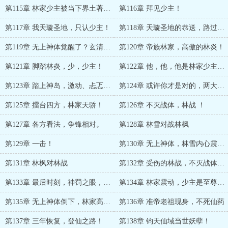
第115章 林家少主被当下界土著，被吓到的天璇圣女！
第116章 拜见少主！
第117章 我天璇圣地，只认少主！
第118章 天璇圣地的恭送，路过玄清圣地。
第119章 无上神体觉醒了？玄清圣主的震惊！
第120章 帝族林家，高傲的林炎！
第121章 脚踏林炎，少，少主！
第122章 他，他，他是林家少主！！！
第123章 踏上神岛，激动、忐忑的林家之主！
第124章 或许你才是对的，两大帝族当年之事！
第125章 擂台四方，林家天骄！
第126章 不灭战体，林战 ！
第127章 各方看法，争锋相对。
第128章 林雪对战林枫
第129章 一击！
第130章 无上神体，林雪内心震动！
第131章 林枫对林战
第132章 受伤的林战，不灭战体之异象！
第133章 最后时刻，神罚之眼，神体异象！
第134章 林家震动，少主是至尊体？？？
第135章 无上神体倒下，林家高层被吓傻了！
第136章 准帝老祖现身，不死仙药
第137章 三年恢复，登仙之路！
第138章 钧天仙域当世妖孽！