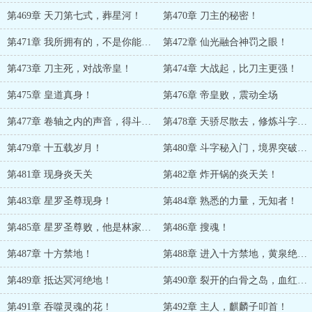
第469章 天刀第七式，葬星河！
第470章 刀主的秘密！
第471章 我所拥有的，不是你能理解！
第472章 仙光融合神罚之眼！
第473章 刀主死，对战帝皇！
第474章 大战起，比刀主更强！
第475章 皇道真身！
第476章 帝皇败，震动全场
第477章 卷轴之内的声音，得斗字秘！
第478章 天骄尽散去，修炼斗字秘！
第479章 十五载岁月！
第480章 斗字秘入门，境界突破，现身朱天关！
第481章 现身炎天关
第482章 炸开锅的炎天关！
第483章 星罗圣尊现身！
第484章 熟悉的力量，无知者！
第485章 星罗圣尊败，他是林家神子！
第486章 搜魂！
第487章 十方禁地！
第488章 进入十方禁地，黄泉绝境！
第489章 抵达冥河绝地！
第490章 裂开的白骨之岛，血红之花！
第491章 吞噬灵魂的花！
第492章 主人，麒麟子叩首！