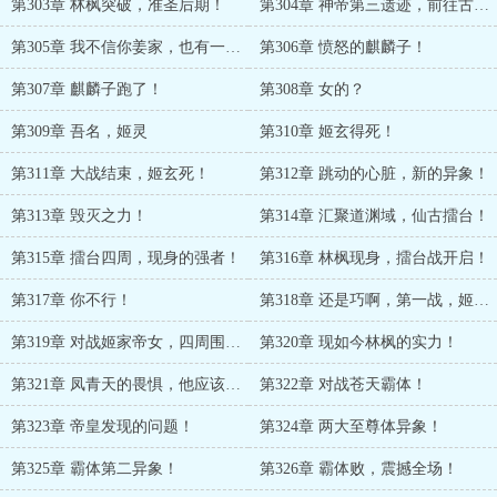
第303章 林枫突破，准圣后期！
第304章 神帝第三遗迹，前往古神域！
第305章 我不信你姜家，也有一位神子救场！
第306章 愤怒的麒麟子！
第307章 麒麟子跑了！
第308章 女的？
第309章 吾名，姬灵
第310章 姬玄得死！
第311章 大战结束，姬玄死！
第312章 跳动的心脏，新的异象！
第313章 毁灭之力！
第314章 汇聚道渊域，仙古擂台！
第315章 擂台四周，现身的强者！
第316章 林枫现身，擂台战开启！
第317章 你不行！
第318章 还是巧啊，第一战，姬灵！
第319章 对战姬家帝女，四周围观的声音
第320章 现如今林枫的实力！
第321章 凤青天的畏惧，他应该不会杀我吧？
第322章 对战苍天霸体！
第323章 帝皇发现的问题！
第324章 两大至尊体异象！
第325章 霸体第二异象！
第326章 霸体败，震撼全场！