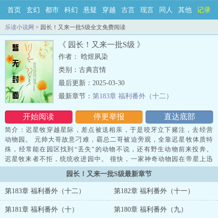
首页
玄幻
都市
科幻
悬疑
穿越
古言
现言
同人
其他
记录
乐读小说网
> 园长！又来一批S级全文免费阅读
《 园长！又来一批S级 》
作者： 晗煜夙染
类别：古典言情
最后更新：2025-03-30
最新章节：
第183章 福利番外（十二）
开始阅读
停更举报
直达底部
简介：迟星牧穿越星际，差点被送相亲，于是咬牙立下赌注，去经营
动物园。 元帅大哥故意刁难，霸总二哥被迫旁观，全靠迟星牧体质特
殊，经常能在园区找到“丢失”的动物不说，还有野生动物前来投奔。
迟星牧来者不拒，统统收进园中。 很快，一家神奇动物园在帝星上迅
速爆火。 雪豹表演钻火圈，黑熊没事就爱打拳， 黄鹂鸟站在话筒前唱
园长！又来一批S级最新章节
歌，乐感竟不逊色于顶级歌手， 动物园里兽均成精，就连那青花大
蟒，都爱趴在树上看书学习，时不时用尾巴卷着签字笔，帮游客做几
第183章 福利番外（十二）
第182章 福利番外（十一）
道奥数题。 帝国上层中，最近流传一个秘密。 所有S级异能者，都
丢了自己的精 ……
第181章 福利番外（十）
第180章 福利番外（九）