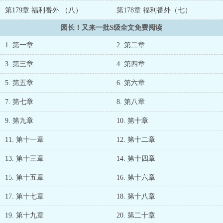
第179章 福利番外 （八）
第178章 福利番外（七）
园长！又来一批S级全文免费阅读
1. 第一章
2. 第二章
3. 第三章
4. 第四章
5. 第五章
6. 第六章
7. 第七章
8. 第八章
9. 第九章
10. 第十章
11. 第十一章
12. 第十二章
13. 第十三章
14. 第十四章
15. 第十五章
16. 第十六章
17. 第十七章
18. 第十八章
19. 第十九章
20. 第二十章