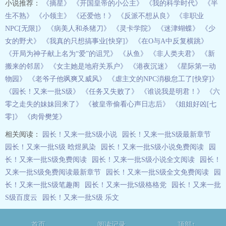
小说推荐：
《摘星》
《开国皇帝的小公主》
《我的科学时代》
《半
生不熟》
《小领主》
《还爱他！》
《反派不想从良》
《非职业
NPC[无限]》
《病美人和杀猪刀》
《灵卡学院》
《迷津蝴蝶》
《少
女的野犬》
《我真的只想搞事业[快穿]》
《在O与A中反复横跳》
《开局为神子献上名为“爱”的诅咒》
《从鱼》
《非人类夫君》
《新
搬来的邻居》
《女主她是地府关系户》
《港夜沉迷》
《星际第一动
物园》
《老爷子他飒爽又威风》
《虐主文的NPC消极怠工了[快穿]》
《园长！又来一批S级》
《任务又失败了》
《谁说我是明君！》
《六
零之走失的妹妹回来了》
《被皇帝偷看心声日志后》
《姐姐好凶[七
零]》
《肉骨樊笼》
相关阅读：
园长！又来一批S级小说
园长！又来一批S级最新章节
园长！又来一批S级 晗煜夙染
园长！又来一批S级小说免费阅读
园
长！又来一批S级免费阅读
园长！又来一批S级小说全文阅读
园长！
又来一批S级免费阅读最新章节
园长！又来一批S级全文免费阅读
园
长！又来一批S级笔趣阁
园长！又来一批S级格格党
园长！又来一批
S级百度云
园长！又来一批S级 乐文
首页
阅读记录
顶部↑