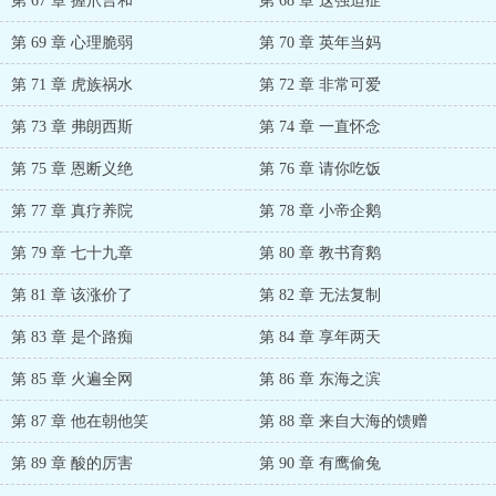
第 67 章 握爪言和
第 68 章 这强迫症
第 69 章 心理脆弱
第 70 章 英年当妈
第 71 章 虎族祸水
第 72 章 非常可爱
第 73 章 弗朗西斯
第 74 章 一直怀念
第 75 章 恩断义绝
第 76 章 请你吃饭
第 77 章 真疗养院
第 78 章 小帝企鹅
第 79 章 七十九章
第 80 章 教书育鹅
第 81 章 该涨价了
第 82 章 无法复制
第 83 章 是个路痴
第 84 章 享年两天
第 85 章 火遍全网
第 86 章 东海之滨
第 87 章 他在朝他笑
第 88 章 来自大海的馈赠
第 89 章 酸的厉害
第 90 章 有鹰偷兔