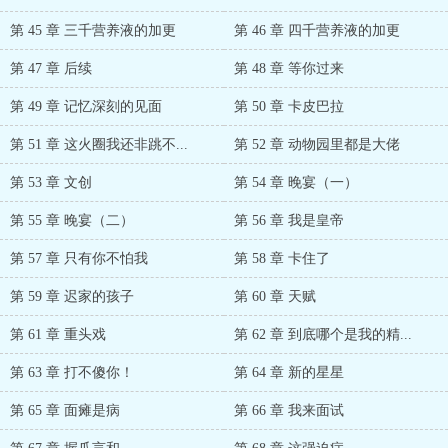
第 45 章 三千营养液的加更
第 46 章 四千营养液的加更
第 47 章 后续
第 48 章 等你过来
第 49 章 记忆深刻的见面
第 50 章 卡皮巴拉
第 51 章 这火圈我还非跳不...
第 52 章 动物园里都是大佬
第 53 章 文创
第 54 章 晚宴（一）
第 55 章 晚宴（二）
第 56 章 我是皇帝
第 57 章 只有你不怕我
第 58 章 卡住了
第 59 章 迟家的孩子
第 60 章 天赋
第 61 章 重头戏
第 62 章 到底哪个是我的精...
第 63 章 打不傻你！
第 64 章 新的星星
第 65 章 面瘫是病
第 66 章 我来面试