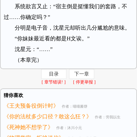
系统欲言又止：“宿主倒是挺懂我们的套路，不
过……你确定吗？”
分明是电子音，沈星元却听出几分尴尬的意味。
“你妹妹最近看的都是H文诶。”
沈星元：“……”
（本章完）
目录
下一章
[ 章节错误! ]
[ 停更举报 ]
猜你喜欢
《王夫预备役倒计时》
作者：喵喵酱饼
《你的法杖多少口径？敢这么狂？》
作者：劳我以生
《死神她不想学了》
作者：沐川小元