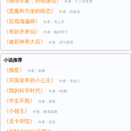
《物理学家，拒绝迷信》
作者：十二月有雪
《恶魔和天使的暗恋》
作者：自旋选
《百戏傀儡师》
作者：书上月
《有妖亦来仙》
作者：枫停琴下
《被邪神养大后》
作者：充气星球
小说推荐
《摘星》
作者：辰燃
《开国皇帝的小公主》
作者：笑佳人
《我的科学时代》
作者：仲渊2
《半生不熟》
作者：慕吱
《小领主》
作者：春溪笛晓
《灵卡学院》
作者：龙柒