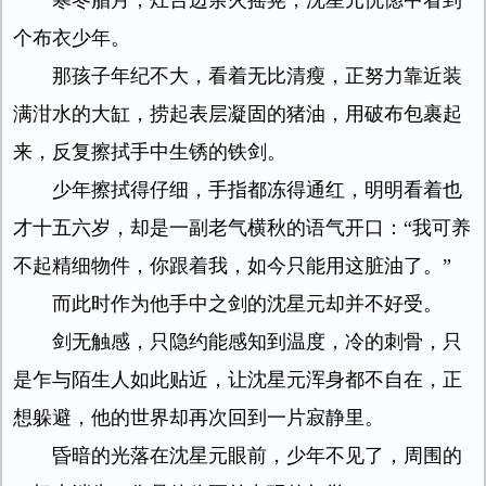
寒冬腊月，灶台边余火摇晃，沈星元恍惚中看到
个布衣少年。
那孩子年纪不大，看着无比清瘦，正努力靠近装
满泔水的大缸，捞起表层凝固的猪油，用破布包裹起
来，反复擦拭手中生锈的铁剑。
少年擦拭得仔细，手指都冻得通红，明明看着也
才十五六岁，却是一副老气横秋的语气开口：“我可养
不起精细物件，你跟着我，如今只能用这脏油了。”
而此时作为他手中之剑的沈星元却并不好受。
剑无触感，只隐约能感知到温度，冷的刺骨，只
是乍与陌生人如此贴近，让沈星元浑身都不自在，正
想躲避，他的世界却再次回到一片寂静里。
昏暗的光落在沈星元眼前，少年不见了，周围的