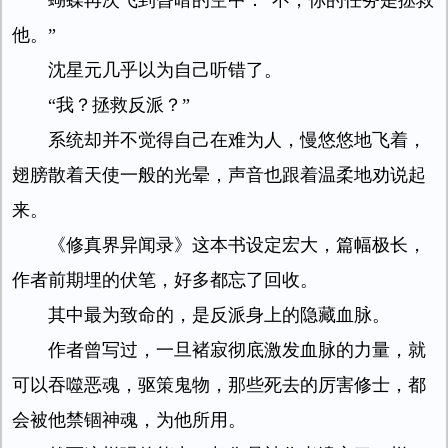
蝴蝶再次飞到昏暗的空中：“不，你的任务是拯救
他。”
沈星元几乎以为自己听错了。
“我？拯救反派？”
系统却并不觉得自己在难为人，慢悠悠地飞着，
翅膀散着天使一般的光晕，声音也跟着温柔地劝说起
来。
《修真界异闻录》这本书设定宏大，篇幅极长，
作者前期埋的伏笔，好多都忘了回收。
其中最为致命的，是反派身上的隐藏血脉。
作者曾写过，一旦褚寂彻底激发血脉的力量，就
可以吞噬恶魂，驱策鬼物，那些死去的厉害修士，都
会被他禁锢神魂，为他所用。