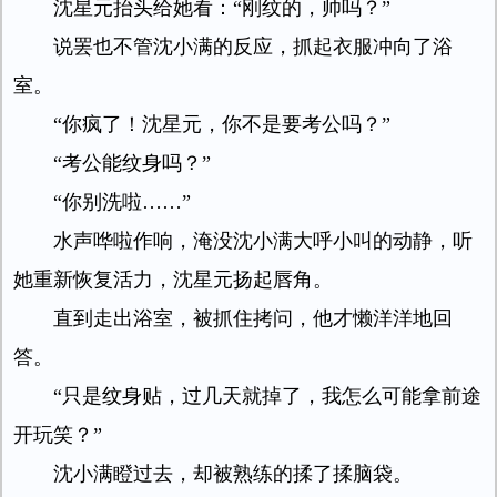
沈星元抬头给她看：“刚纹的，帅吗？”
说罢也不管沈小满的反应，抓起衣服冲向了浴
室。
“你疯了！沈星元，你不是要考公吗？”
“考公能纹身吗？”
“你别洗啦……”
水声哗啦作响，淹没沈小满大呼小叫的动静，听
她重新恢复活力，沈星元扬起唇角。
直到走出浴室，被抓住拷问，他才懒洋洋地回
答。
“只是纹身贴，过几天就掉了，我怎么可能拿前途
开玩笑？”
沈小满瞪过去，却被熟练的揉了揉脑袋。