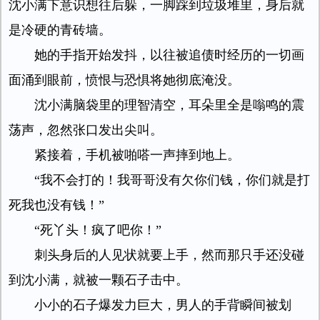
沈小满下意识想往后躲，一脚踩到垃圾堆里，身后就
是冷硬的青砖墙。
她的手指开始发抖，以往被追债时经历的一切画
面涌到眼前，愤恨与恐惧将她彻底淹没。
沈小满脑袋里的理智清空，耳朵里全是嗡鸣的震
荡声，忽然张口发出尖叫。
紧接着，手机被啪嗒一声摔到地上。
“我不会打的！我哥哥没有欠你们钱，你们就是打
死我也没有钱！”
“死丫头！疯了吧你！”
刺头身后的人见状就要上手，然而那只手还没碰
到沈小满，就被一颗石子击中。
小小的石子爆发力巨大，男人的手背瞬间被划