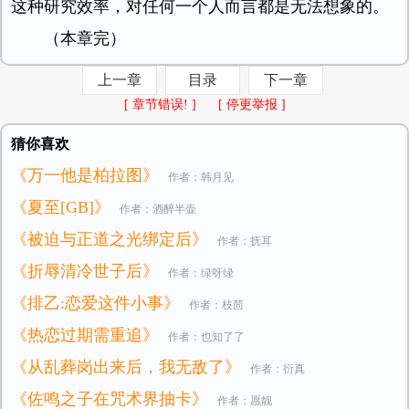
这种研究效率，对任何一个人而言都是无法想象的。
（本章完）
上一章
目录
下一章
[ 章节错误! ]
[ 停更举报 ]
猜你喜欢
《万一他是柏拉图》
作者：韩月见
《夏至[GB]》
作者：酒醉半壶
《被迫与正道之光绑定后》
作者：抚耳
《折辱清冷世子后》
作者：绿呀绿
《排乙:恋爱这件小事》
作者：枝茴
《热恋过期需重追》
作者：也知了了
《从乱葬岗出来后，我无敌了》
作者：衍真
《佐鸣之子在咒术界抽卡》
作者：愿靓