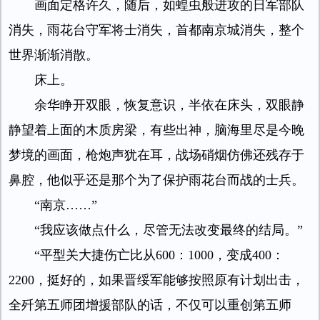
画面定格许久，随后，如蝗虫般进攻的日军部队
消失，雨花台守军将士消失，首都南京城消失，整个
世界渐渐消散。
床上。
余华睁开双眼，恢复意识，半依在床头，双眼静
静望着上面的木质房梁，有些出神，脑海里尽是今晚
梦境的画面，枪炮声犹在耳，战场硝烟仿佛还残存于
鼻腔，他似乎还是那个为了保护雨花台而战的士兵。
“南京……”
“我应该做点什么，尽管无法改变最终的结局。”
“平型关大捷伤亡比从600：1000，变成400：
2200，挺好的，如果晋绥军能够按照原有计划出击，
全歼第五师团增援部队的话，不仅可以重创第五师