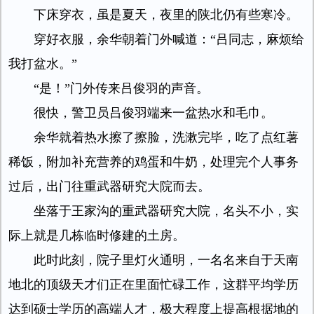
下床穿衣，虽是夏天，夜里的陕北仍有些寒冷。
穿好衣服，余华朝着门外喊道：“吕同志，麻烦给
我打盆水。”
“是！”门外传来吕俊羽的声音。
很快，警卫员吕俊羽端来一盆热水和毛巾。
余华就着热水擦了擦脸，洗漱完毕，吃了点红薯
稀饭，附加补充营养的鸡蛋和牛奶，处理完个人事务
过后，出门往重武器研究大院而去。
坐落于王家沟的重武器研究大院，名头不小，实
际上就是几栋临时修建的土房。
此时此刻，院子里灯火通明，一名名来自于天南
地北的顶级天才们正在里面忙碌工作，这群平均学历
达到硕士学历的高端人才，极大程度上提高根据地的