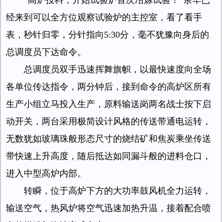
“高炉投料，开始试验炉首次冶炼试验！”余华已
经来到可以全方位观察试验炉的主控室，看了看手
表，秒针归零，分针指向5:30分，毫不犹豫向身后的
总调度员下达命令。
总调度员双手迅速挥舞旗帜，以最快速度向全场
各单位传达指令，两分钟后，接到命令的高炉区所有
生产小组立马投入生产，原料输送岗两名战士按下启
动开关，两台采用极简设计风格的传送带通电运转，
无数犹如玻璃珠般形态尺寸的烧结矿和焦炭乘坐传送
带快速上升高度，随后抵达如同漏斗般的进料仓口，
进入中型高炉内部。
转瞬，位于高炉下方的大功率鼓风机全力运转，
输送空气，热风炉将空气迅速加热升温，接着配合喷