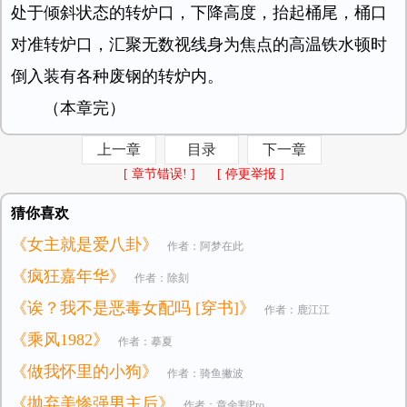
处于倾斜状态的转炉口，下降高度，抬起桶尾，桶口
对准转炉口，汇聚无数视线身为焦点的高温铁水顿时
倒入装有各种废钢的转炉内。
（本章完）
上一章
目录
下一章
[ 章节错误! ]
[ 停更举报 ]
猜你喜欢
《女主就是爱八卦》
作者：阿梦在此
《疯狂嘉年华》
作者：除刻
《诶？我不是恶毒女配吗 [穿书]》
作者：鹿江江
《乘风1982》
作者：摹夏
《做我怀里的小狗》
作者：骑鱼撇波
《抛弃美惨强男主后》
作者：章余割Pro