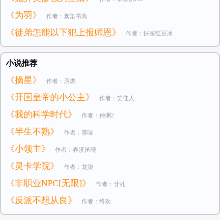
《为羽》
作者：絮染书离
《徒弟怎能以下犯上报师恩》
作者：抹茶红豆冰
小说推荐
《摘星》
作者：辰燃
《开国皇帝的小公主》
作者：笑佳人
《我的科学时代》
作者：仲渊2
《半生不熟》
作者：慕吱
《小领主》
作者：春溪笛晓
《灵卡学院》
作者：龙柒
《非职业NPC[无限]》
作者：廿乱
《反派不想从良》
作者：终欢