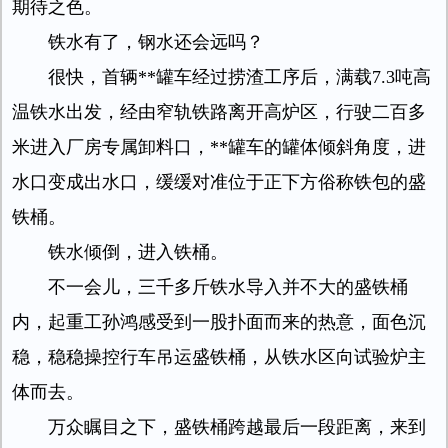
期待之色。
铁水有了，钢水还会远吗？
很快，首辆**罐车经过捞渣工序后，满载7.3吨高
温铁水出发，经由窄轨铁路离开高炉区，行驶二百多
米进入厂房专属卸料口，**罐车的罐体倾斜角度，进
水口变成出水口，缓缓对准位于正下方俗称铁包的盛
铁桶。
铁水倾倒，进入铁桶。
不一会儿，三千多斤铁水导入并不大的盛铁桶
内，起重工孙鸿感受到一股扑面而来的热意，面色沉
稳，稳稳操控行车吊运盛铁桶，从铁水区向试验炉主
体而去。
万众瞩目之下，盛铁桶跨越最后一段距离，来到