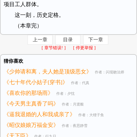
项目工人群体。
这一刻，历史定格。
（本章完）
上一章
目录
下一章
[ 章节错误! ]
[ 停更举报 ]
猜你喜欢
《少帅请和离，夫人她是顶级恶女》
作者：闪现吻法师
《七十年代小姑子[穿书]》
作者：代真
《喜欢你的那场雨》
作者：夕忱
《今天男主真香了吗》
作者：月渡般
《逼我退婚的人和我成亲了》
作者：大锂子鱼
《昭仪娘娘万福金安》
作者：夜思静雪
《天下臣》
作者：行九日