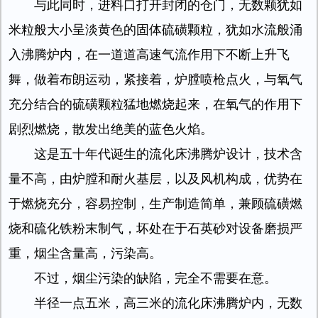
与此同时，进料口打开封闭的仓门，无数颗犹如
米粒般大小呈淡黄色的固体硫磺颗粒，犹如水流般涌
入沸腾炉内，在一道道高速气流作用下不断上升飞
舞，做着布朗运动，紧接着，炉膛喷枪点火，与氧气
充分结合的硫磺颗粒猛地燃烧起来，在氧气的作用下
剧烈燃烧，散发出绝美的蓝色火焰。
这是五十年代诞生的流化床沸腾炉设计，技术含
量不高，由炉膛和耐火基层，以及风机构成，优势在
于燃烧充分，容易控制，生产制造简单，兼顾硫磺燃
烧和硫化铁粉末制气，坏处在于石英砂对设备磨损严
重，烟尘含量高，污染高。
不过，烟尘污染的缺陷，完全不需要在意。
半径一点五米，高三米的流化床沸腾炉内，无数