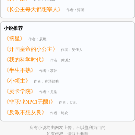
《长公主每天都想宰人》
作者：潭溯
小说推荐
《摘星》
作者：辰燃
《开国皇帝的小公主》
作者：笑佳人
《我的科学时代》
作者：仲渊2
《半生不熟》
作者：慕吱
《小领主》
作者：春溪笛晓
《灵卡学院》
作者：龙柒
《非职业NPC[无限]》
作者：廿乱
《反派不想从良》
作者：终欢
所有小说均由网友上传，不以盈利为目的
如有侵权，请联系删除